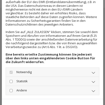
außerhalb der EU/ des EWR (Drittlanddatenübermittlung), z.B. in
die USA. Das Datenschutzniveau in diesen Ländern ist
möglicherweise nicht mit dem in den EU-/EWR-Ländern
vergleichbar. Es besteht daher ein erhöhtes Risiko, dass
Senden Sie uns eine Nachricht
staatliche Behörden auf diese Daten zugreifen können. Weitere
Informationen zu Sicherheitsgarantien finden Sie in den
Datenschutzrichtlinien des jeweiligen Anbieters.
Indem Sie auf „ALLE ZULASSEN" klicken, stimmen Sie sowohl dem
Speichern und Abrufen von Informationen auf Ihrem Gerät (§ 25
Abs. 1 TDDDG) sowie der anschließenden Datenverarbeitung für
die nachfolgend dargestellten bzw. die von Ihnen ausgewählten
Verarbeitungszwecke zu (Art 6 Abs. 1 lit. a. DSGVO).
Eine bereits erteilte Zustimmung können Sie jederzeit
über den links unten eingeblendeten Cookie-Button für
die Zukunft widerrufen.
Notwendig
Statistik
Andere